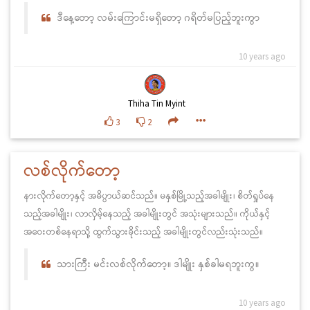
ဒီနေ့တော့ လမ်းကြောင်းမရှိတော့ ဂရိတ်မပြည့်ဘူးကွာ
10 years ago
Thiha Tin Myint
3
2
လစ်လိုက်တော့
နားလိုက်တော့နှင့် အဓိပ္ပာယ်ဆင်သည်။ မနှစ်မြို့သည့်အခါမျိုး၊ စိတ်ရှုပ်နေ
သည့်အခါမျိုး၊ လာလှိမ့်နေသည့် အခါမျိုးတွင် အသုံးများသည်။ ကိုယ်နှင့်
အဝေးတစ်နေရာသို့ ထွက်သွားခိုင်းသည့် အခါမျိုးတွင်လည်းသုံးသည်။
သားကြီး မင်းလစ်လိုက်တော့။ ဒါမျိုး နှစ်ခါမရဘူးကွ။
10 years ago