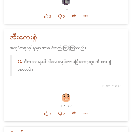
tt
3
2
အီးလေးစွဲ
အလုပ်တခုလုပ်ရာမှာ လေးပင်သည်။ကြန့်ကြာသည်။
ဒီကလေးနှယ် ဒါလေးလုပ်တာမပြီးတော့ဘူး အီးလေးစွဲ
နေတာပဲ။
10 years ago
Tint Oo
3
2