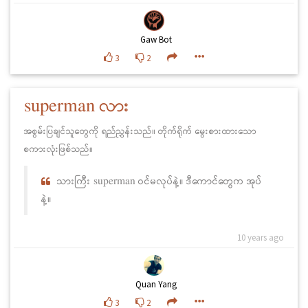
Gaw Bot
3
2
superman လား
အစွမ်းပြချင်သူတွေကို ရည်ညွှန်းသည်။ တိုက်ရိုက် မွေးစားထားသော
စကားလုံးဖြစ်သည်။
သားကြီး superman ဝင်မလုပ်နဲ့။ ဒီကောင်တွေက အုပ်
နဲ့။
10 years ago
Quan Yang
3
2