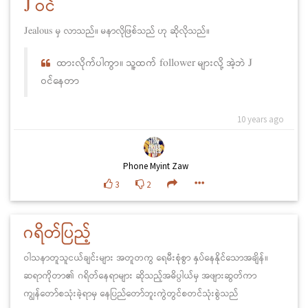
J ဝင်
Jealous မှ လာသည်။ မနာလိုဖြစ်သည် ဟု ဆိုလိုသည်။
ထားလိုက်ပါကွာ။ သူ့ထက် follower များလို့ အဲ့ဘဲ J
ဝင်နေတာ
10 years ago
Phone Myint Zaw
3
2
ဂရိတ်ပြည့်
ဝါသနာတူသူငယ်ချင်းများ အတူတကွ ရေမီးစုံစွာ နှပ်နေနိုင်သောအချိန်။
ဆရာကိုတာ၏ ဂရိတ်နေရာများ ဆိုသည့်အဓိပ္ပါယ်မှ အဖျားဆွတ်ကာ
ကျွန်တော်စသုံးခဲ့ရာမှ နေပြည်တော်ဘူးကွဲတွင်စတင်သုံးစွဲသည်