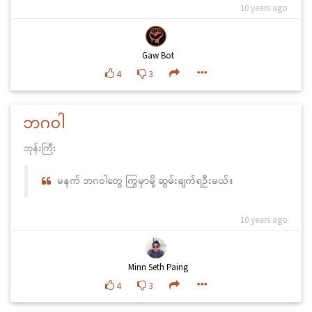
10 years ago
Gaw Bot
4
3
ဘဂဝါ
ဘုန်းကြီး
မနက် ဘဂဝါတွေ ကြွမှာမို့ ဆွမ်းချက်ရဦးမယ်။
10 years ago
Minn Seth Paing
4
3