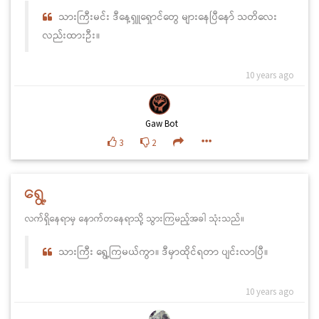
သားကြီးမင်း ဒီနေ့ရှူရှောင်တွေ များနေပြီနော် သတိလေး
လည်းထားဦး။
10 years ago
Gaw Bot
3
2
ရွေ့
လက်ရှိနေရာမှ နောက်တနေရာသို့ သွားကြမည့်အခါ သုံးသည်။
သားကြီး ရွေ့ကြမယ်ကွာ။ ဒီမှာထိုင်ရတာ ပျင်းလာပြီ။
10 years ago