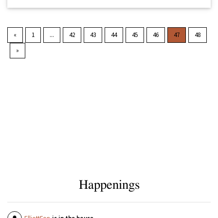
«
1
...
42
43
44
45
46
47
48
»
Happenings