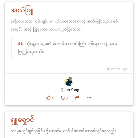
အလံဖြူ
အရှုံးပေးသည်၊ ငြိမ်းချမ်းရေးလိုလားသောကြောင့် အလံဖြူပြသည်။ စစ်
အတွင်း အသုံးပြုခဲ့သော သငေ်္ကတဖြစ်သည်။
ဟိုနေ့က ငါ့စော် ကောင်းကောင်းကြီး ရစ်နေတာနဲ့ အလံ
ဖြူပြခဲ့ရတယ်။
10 years ago
Quan Yang
4
3
ရှူရှောင်
ဘာမှမလုပ်ချင်သဖြင့် ဟိုယောင်ယောင် ဒီယောင်ယောင်လုပ်နေသည်။