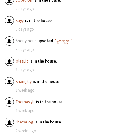
ElliottFon
is in the house.
2 days ago
Kayy
is in the house.
3 days ago
Anonymous
upvoted
“မူစကူဒူး”
4 days ago
OlegLiz
is in the house.
6 days ago
Briangitly
is in the house.
1 week ago
Thomasiyh
is in the house.
1 week ago
SherryCog
is in the house.
2 weeks ago