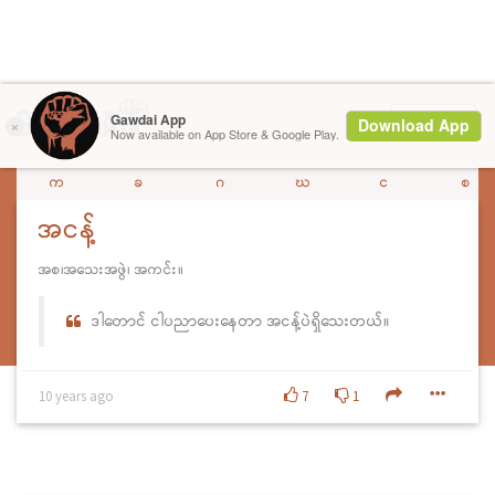
Menu
က
ခ
ဂ
ဃ
င
စ
အငန့်
အစ၊အသေးအဖွဲ၊ အကင်း။
ဒါတောင် ငါပညာပေးနေတာ အငန့်ပဲရှိသေးတယ်။
10 years ago
7
1