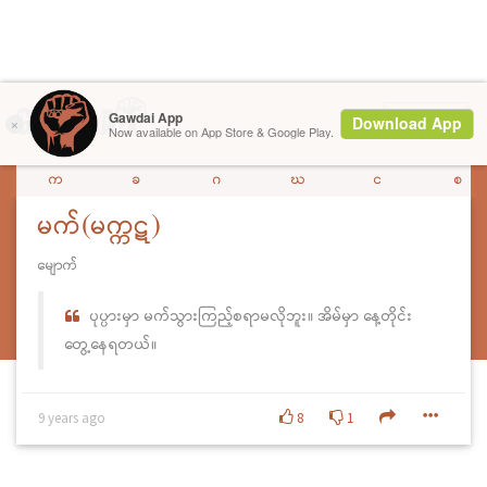
Menu
က
ခ
ဂ
ဃ
င
စ
မက်(မက္ကဋ)
မျောက်
ပုပ္ပားမှာ မက်သွားကြည့်စရာမလိုဘူး။ အိမ်မှာ နေ့တိုင်း
တွေ့နေရတယ်။
9 years ago
8
1