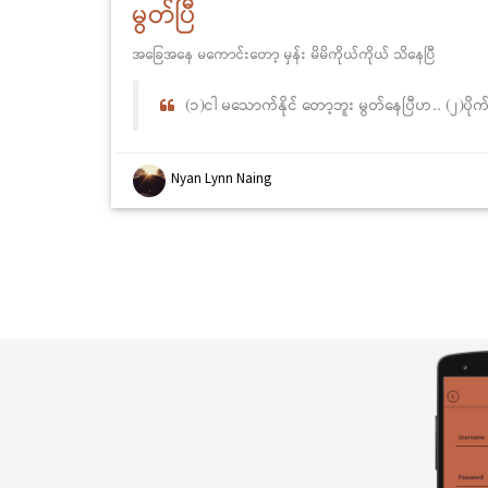
မွတ်ပြီ
အခြေအနေ မကောင်းတော့ မှန်း မိမိကိုယ်ကိုယ် သိနေပြီ
(၁)ငါ မသောက်နိုင် တော့ဘူး မွတ်နေပြီဟ.. (၂)ပို
Nyan Lynn Naing