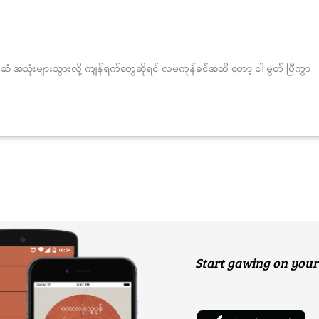
က်ဆံ အသုံးများသွားလို့ ကျန်ရက်တွေဆိုရင် လမကုန်ခင်အထိ တော့ ငါ မွတ် ပြီကွာ
Start gawing on your