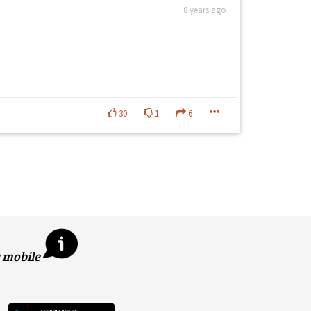
8 years ago
30
1
6
 mobile