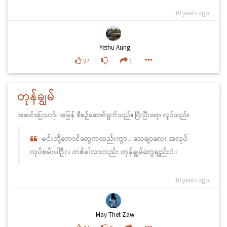
10 years ago
Yethu Aung
27
1
တုန်ချွမ်
အဆင်ပြေသလို၊ အမြန် စီစဉ်ဆောင်ရွက်သည်။ ပြီးပြီးရော လုပ်သည်။
မင်းတို့ကောင်တွေကလည်းကွာ.. သေချာလေး အလုပ်
လုပ်စမ်းပါဦး။ တစ်ခါလာလည်း တုန်ချွမ်တွေချည်းပဲ။
10 years ago
May Thet Zaw