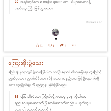
အရင်တုန်းက e-major queen လေ။ ပဲများနေတာနဲ့
အော်ဆွေးကြီး ဖြစ်သွားတာ။
10 years ago
tt
31
1
4
ကြေးအိုးပွဲသေး
ကြေးအိုးမှာရာတွင် ပွဲသေးဖြစ်ပါက ဝက်ဦးနှောက် ပါလေ့မရှိချေ။ ထိုကြောင့်
ဉာဏ်ပုသော ၊ ဉာဏ်တိမ်သော ၊ ပိန်းသော၊ တနည်းအားဖြင့် ဦးနှောက်မရှိ
သော လူပုဂ္ဂိုလ်မျိုးကို ရည်ညွန်း ခြင်းဖြစ်သည်။
ကြေးအိုးပွဲသေး ကြိုက်လို့ကတော့ ခုနေ ကိုယ်တွေ
ရည်းစားရနေလောက်ပြီ (တစ်ယောက်တည်း မဟုတ်ဘူး၊
လေး ငါးယောက်လောက် )