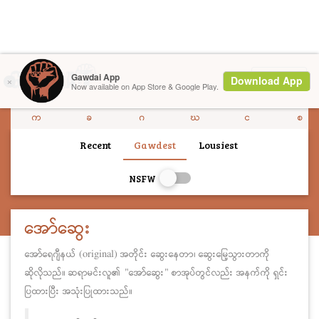
Menu
က
ခ
ဂ
ဃ
င
စ
Recent
Gawdest
Lousiest
NSFW
အော်ဆွေး
အော်ရေဂျီနယ် (original) အတိုင်း ဆွေးနေတာ၊ ဆွေးမြေ့သွားတာကို
ဆိုလိုသည်။ ဆရာမင်းလူ၏ "အော်ဆွေး" စာအုပ်တွင်လည်း အနက်ကို ရှင်း
ပြထားပြီး အသုံးပြုထားသည်။