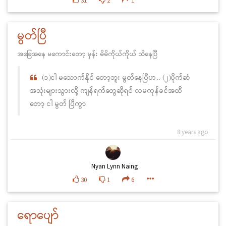
31
2
1
မွတ်ပြီ
အခြေအနေ မကောင်းတော့ မှန်း မိမိကိုယ်ကိုယ် သိနေပြီ
(၁)ငါ မသောက်နိုင် တော့ဘူး မွတ်နေပြီဟ.. (၂)ပိုက်ဆံ
အသုံးများသွားလို့ ကျန်ရက်တွေဆိုရင် လမကုန်ခင်အထိ
တော့ ငါ မွတ် ပြီကွာ
8 years ago
Nyan Lynn Naing
30
1
6
ရောပျော်