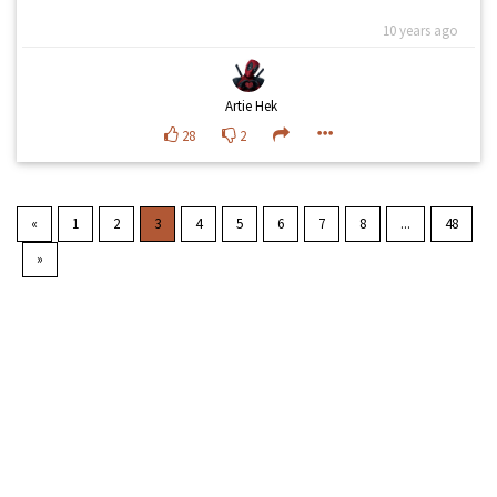
10 years ago
Artie Hek
28
2
«
1
2
3
4
5
6
7
8
...
48
»