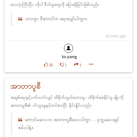
လေလုံးကြီးပြီး၊ ဟိုပါ ဒီပါသူတွေကို ပြောဆိုခြင်းဖြစ်သည်။
ဟာကွာ ဒီကောင်က ရောပျော်ပါကွာ။
10 years ago
ko paing
28
1
1
အာတာပူစီ
အချစ်ရေးနှင့်ပက်သက်လျင် ထိခိုက်လွယ်သောသူ ၊ ထိခိုက်မခံနိုင်သူ မျိုးကို
အာတာပူစီ၏ ပါးလွှာမှုနှင့်တင်စားပြီး ခိုင်းနှိုင်းသည်။
ကောင်မလေးက အာတာပူစီလေးပါကွာ ... ဒုက္ခမပေးချင်
စမ်းပါနဲ့။