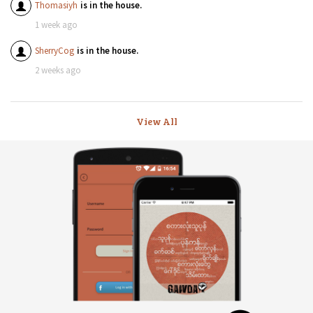
Thomasiyh
is in the house.
1 week ago
SherryCog
is in the house.
2 weeks ago
View All