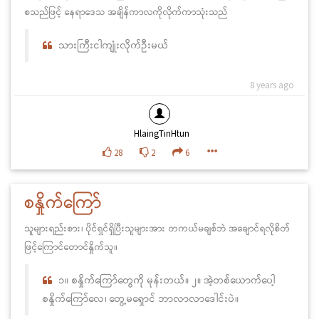
စသည်ဖြင့် နေရာဒေသ အချိန်ကာလကိုလိုက်ကာသုံးသည်
သားကြီးငါကျုံးလိုက်ဦးမယ်
8 years ago
HlaingTinHtun
28
2
6
စနှိုက်ကြော်
သူများရည်းစား၊ ပိုင်ရှင်ရှိပြီးသူများအား တကယ်မချစ်ဘဲ အချောင်ရလိုစိတ်
ဖြင့်ကြောင်တောင်နှိုက်သူ။
၁။ စနှိုက်ကြော်တွေကို မုန်းတယ်။ ၂။ အဲ့တစ်ယောက်ပေါ့
စနှိုက်ကြော်လေ၊ တွေ့မရှောင် ဘာလာလာဒေါင်းပဲ။