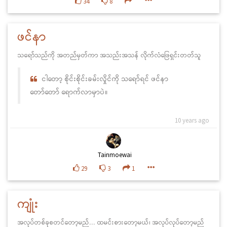
34
8
ဖင်နာ
သရော်သည်ကို အတည်မှတ်ကာ အသည်းအသန် လိုက်လံဖြေရှင်းတတ်သူ
ငါတော့ စိုင်းစိုင်းခမ်းလှိုင်ကို သရော်ရင် ဖင်နာ
တော်တော် ရောက်လာမှာပဲ။
10 years ago
Tainmoewai
29
3
1
ကျုံး
အလုပ်တစ်ခုစတင်တော့မည်... ထမင်းစားတော့မယ်၊ အလုပ်လုပ်တော့မည်