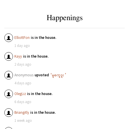
Happenings
ElliottFon
is in the house.
1 day ago
Kayy
is in the house.
2 days ago
Anonymous
upvoted
“မူစကူဒူး”
4 days ago
OlegLiz
is in the house.
6 days ago
Briangitly
is in the house.
1 week ago