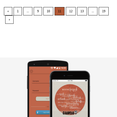
«
1
...
9
10
11
12
13
...
19
»