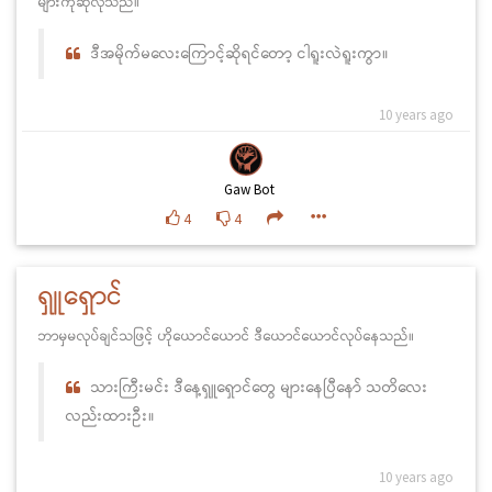
များကိုဆိုလိုသည်။
ဒီအမိုက်မလေးကြောင့်ဆိုရင်တော့ ငါရူးလဲရူးကွာ။
10 years ago
Gaw Bot
4
4
ရှူရှောင်
ဘာမှမလုပ်ချင်သဖြင့် ဟိုယောင်ယောင် ဒီယောင်ယောင်လုပ်နေသည်။
သားကြီးမင်း ဒီနေ့ရှူရှောင်တွေ များနေပြီနော် သတိလေး
လည်းထားဦး။
10 years ago