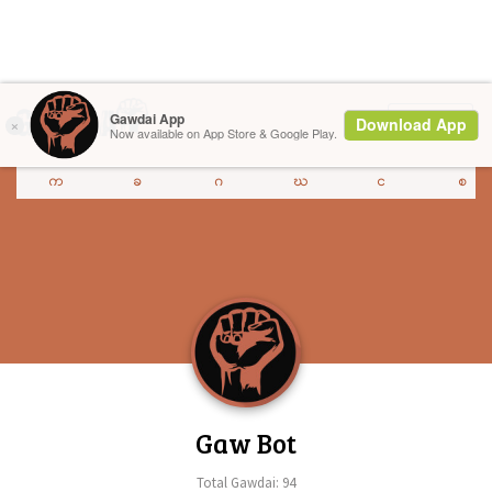
Menu
က
ခ
ဂ
ဃ
င
စ
Gaw Bot
Total Gawdai: 94