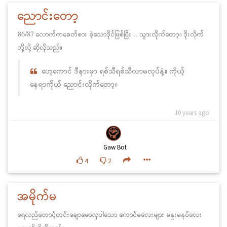
ညောင်းတော့
86/87 လောက်ကခေတ်စား ခဲ့သောဒိုင်ဖြစ်ပြီး .. သွားလိုက်တော့။ ဒိုးလိုက်
တို့လို့ ဆိုလိုသည်။
ဟေ့ကောင် ဒီနားမှာ ရစ်သီရစ်သီလာမလုပ်နဲ့။ ကိုယ့်
နေရာကိုယ် ညောင်းလိုက်တော့။
10 years ago
Gaw Bot
4
2
အမိုက်မ
ရေလည်တောင့်တင်းချောမောလှပါသော ကောင်မလေးများ မနှုးမနပ်လေး