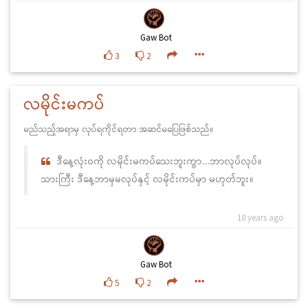
Gaw Bot
3
2
လမိုင်းမကပ်
မည်သည့်အရာမှ လုပ်ရကိုင်ရတာ အဆင်မပြေဖြစ်သည်။
ဒီနေ့လုံးဝကို လမိုင်းမကပ်သေးဘူးကွာ...ဘာလုပ်လုပ်။
သားကြီး ဒီနေ့ဘာမှမလုပ်နှင့် လမိုင်းကပ်မှာ မဟုတ်ဘူး။
10 years ago
Gaw Bot
5
2