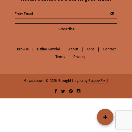
Subscribe
Browse
Define Gawdai
About
Apps
Contact
Terms
Privacy
Gawdai.com © 2026. Brought to you by
Escape Pixel