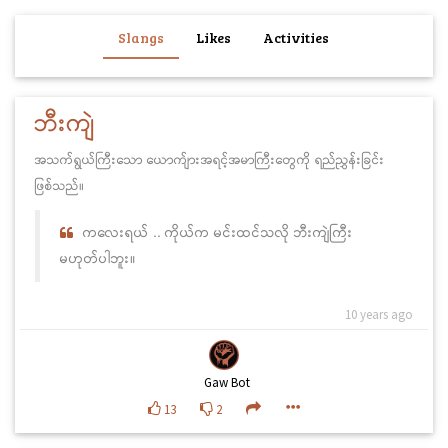
Slangs
Likes
Activities
ဘီးကျဲ
အသက်ရွယ်ကြီးသော ယောက်ျားအရင့်အမာကြီးတွေကို ရည်ညွှန်းခြင်း
ဖြစ်သည်။
ကလေးရယ် .. ကိုယ်က မင်းထင်သလို ဘီးကျဲကြီး
မဟုတ်ပါဘူး။
10 years ago
Gaw Bot
13
2